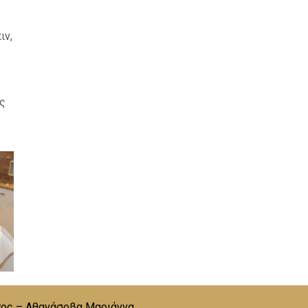
ιν,
ς
ος – Αθανάσοβα Μαριάννα