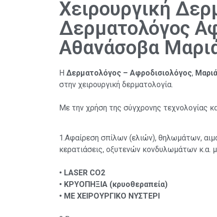
Χειρουργική Δερμ
Δερματολόγος Αφ
Αθανάσοβα Μαριά
Η
Δερματολόγος – Αφροδισιολόγος
,
Μαρι
στην χειρουργική δερματολογία.
Με την χρήση της σύγχρονης τεχνολογίας κα
1.Αφαίρεση σπίλων (ελιών), θηλωμάτων, αιμ
κερατιάσεις, οξυτενών κονδυλωμάτων κ.α. μ
• LASER CO2
• ΚΡΥΟΠΗΞΙΑ (κρυοθεραπεία)
• ΜΕ ΧΕΙΡΟΥΡΓΙΚΟ ΝΥΣΤΕΡΙ